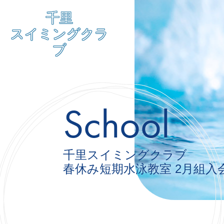
千里
スイミングクラ
ブ
School
千里スイミングクラブ
春休み短期水泳教室
2月組入